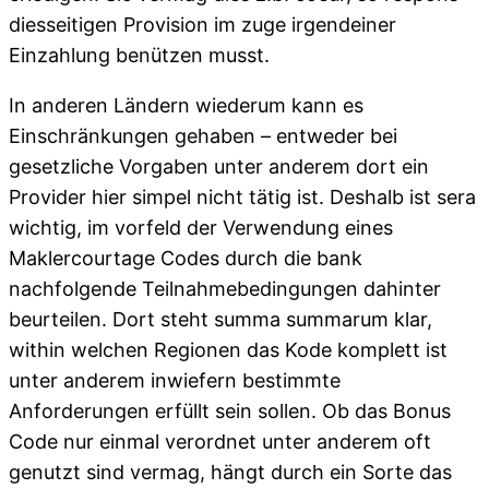
diesseitigen Provision im zuge irgendeiner
Einzahlung benützen musst.
In anderen Ländern wiederum kann es
Einschränkungen gehaben – entweder bei
gesetzliche Vorgaben unter anderem dort ein
Provider hier simpel nicht tätig ist. Deshalb ist sera
wichtig, im vorfeld der Verwendung eines
Maklercourtage Codes durch die bank
nachfolgende Teilnahmebedingungen dahinter
beurteilen. Dort steht summa summarum klar,
within welchen Regionen das Kode komplett ist
unter anderem inwiefern bestimmte
Anforderungen erfüllt sein sollen. Ob das Bonus
Code nur einmal verordnet unter anderem oft
genutzt sind vermag, hängt durch ein Sorte das