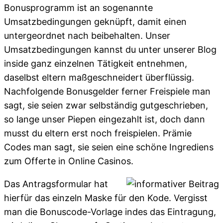
Bonusprogramm ist an sogenannte
Umsatzbedingungen geknüpft, damit einen
untergeordnet nach beibehalten. Unser
Umsatzbedingungen kannst du unter unserer Blog
inside ganz einzelnen Tätigkeit entnehmen,
daselbst eltern maßgeschneidert überflüssig.
Nachfolgende Bonusgelder ferner Freispiele man
sagt, sie seien zwar selbständig gutgeschrieben,
so lange unser Piepen eingezahlt ist, doch dann
musst du eltern erst noch freispielen. Prämie
Codes man sagt, sie seien eine schöne Ingrediens
zum Offerte in Online Casinos.
Das Antragsformular hat
hierfür das einzeln Maske für den Kode. Vergisst
man die Bonuscode-Vorlage indes das Eintragung,