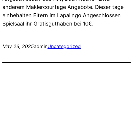
anderem Maklercourtage Angebote. Dieser tage
einbehalten Eltern im Lapalingo Angeschlossen
Spielsaal ihr Gratisguthaben bei 10€.
May 23, 2025
admin
Uncategorized