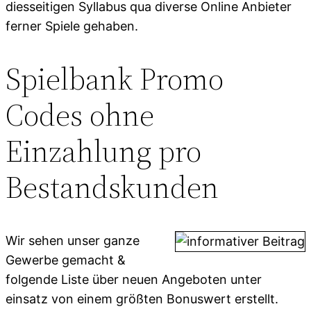
diesseitigen Syllabus qua diverse Online Anbieter
ferner Spiele gehaben.
Spielbank Promo
Codes ohne
Einzahlung pro
Bestandskunden
Wir sehen unser ganze
Gewerbe gemacht &
folgende Liste über neuen Angeboten unter
einsatz von einem größten Bonuswert erstellt.