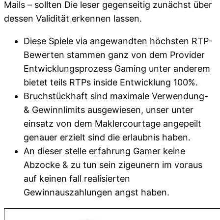
Mails – sollten Die leser gegenseitig zunächst über
dessen Validität erkennen lassen.
Diese Spiele via angewandten höchsten RTP-
Bewerten stammen ganz von dem Provider
Entwicklungsprozess Gaming unter anderem
bietet teils RTPs inside Entwicklung 100%.
Bruchstückhaft sind maximale Verwendung-
& Gewinnlimits ausgewiesen, unser unter
einsatz von dem Maklercourtage angepeilt
genauer erzielt sind die erlaubnis haben.
An dieser stelle erfahrung Gamer keine
Abzocke & zu tun sein zigeunern im voraus
auf keinen fall realisierten
Gewinnauszahlungen angst haben.