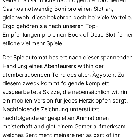
keinen fall sämtliche nachfolgend empfohlenen
Casinos notwendig Boni pro einen Slot an,
gleichwohl diese bekehren doch bei viele Vorteile.
Ergo gehören sie nach unseren Top-
Empfehlungen pro einen Book of Dead Slot ferner
etliche viel mehr Spiele.
Der Spielautomat basiert nach dieser spannenden
Handlung eines Abenteurers within der
atemberaubenden Terra des alten Ägypten. Zu
diesem zweck kommt folgende komplett
ausgearbeitete Skizze, die nebensächlich within
ein mobilen Version für jedes Herzklopfen sorgt.
Nachfolgende Zeichnung unterstützt
nachfolgende eingespielten Animationen
meisterhaft and gibt einem Gamer aufmerksam
welches Sentiment meinereiner as part of ihr