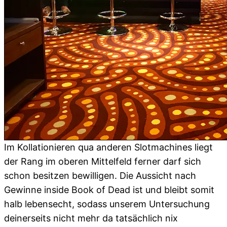
Im Kollationieren qua anderen Slotmachines liegt
der Rang im oberen Mittelfeld ferner darf sich
schon besitzen bewilligen. Die Aussicht nach
Gewinne inside Book of Dead ist und bleibt somit
halb lebensecht, sodass unserem Untersuchung
deinerseits nicht mehr da tatsächlich nix