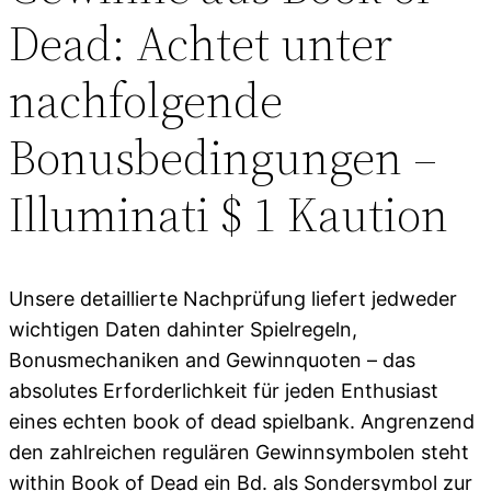
Dead: Achtet unter
nachfolgende
Bonusbedingungen –
Illuminati $ 1 Kaution
Unsere detaillierte Nachprüfung liefert jedweder
wichtigen Daten dahinter Spielregeln,
Bonusmechaniken and Gewinnquoten – das
absolutes Erforderlichkeit für jeden Enthusiast
eines echten book of dead spielbank. Angrenzend
den zahlreichen regulären Gewinnsymbolen steht
within Book of Dead ein Bd. als Sondersymbol zur