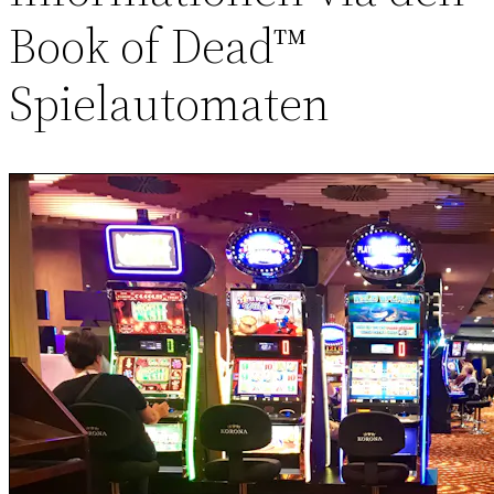
Book of Dead™
Spielautomaten