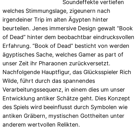
Soundeffekte vertiefen
welches Stimmungslage, zigeunern nach
irgendeiner Trip im alten Ägypten hinter
beurteilen. Jenes immersive Design gewalt “Book
of Dead” hinter dem beobachtbar eindrucksvollen
Erfahrung. “Book of Dead” besticht von werden
ägyptisches Sache, welches Gamer as part of
unser Zeit ihr Pharaonen zurückversetzt.
Nachfolgende Hauptfigur, das Glücksspieler Rich
Wilde, führt durch das spannendes
Verarbeitungssequenz, in einem dies um unser
Entwicklung antiker Schätze geht. Dies Konzept
des Spiels wird beeinflusst durch Symbolen wie
antiken Gräbern, mystischen Gottheiten unter
anderem wertvollen Relikten.