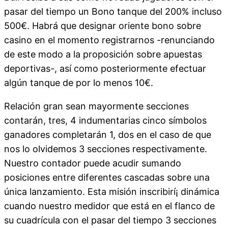
pasar del tiempo un Bono tanque del 200% incluso
500€. Habrá que designar oriente bono sobre
casino en el momento registrarnos -renunciando
de este modo a la proposición sobre apuestas
deportivas-, así­ como posteriormente efectuar
algún tanque de por lo menos 10€.
Relación gran sean mayormente secciones
contarán, tres, 4 indumentarias cinco símbolos
ganadores completarán 1, dos en el caso de que
nos lo olvidemos 3 secciones respectivamente.
Nuestro contador puede acudir sumando
posiciones entre diferentes cascadas sobre una
única lanzamiento. Esta misión inscribirí¡ dinámica
cuando nuestro medidor que está en el flanco de
su cuadrícula con el pasar del tiempo 3 secciones