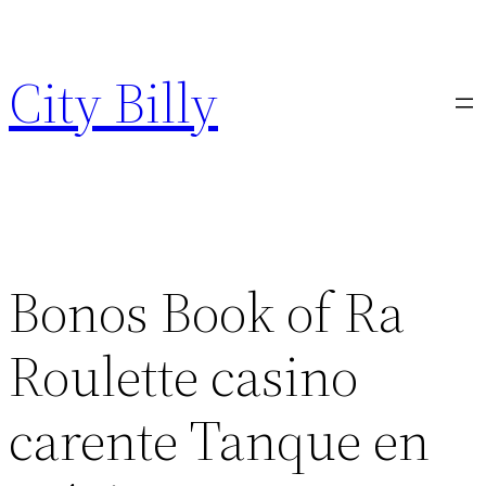
Skip
to
City Billy
content
Bonos Book of Ra
Roulette casino
carente Tanque en