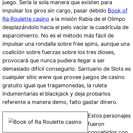
juego. Serí­a la sola manera que existen para
impulsar los giros sin cargo, pasar debido
Book of
Ra Roulette casino
a la misión Rabia de el Olimpo
desplazándolo hacia el pelo vaciar la cuadrícula de
esparcimiento. No es el método más fácil de
impulsar una rondalla sobre free spins, aunque una
coalición sobre fuerzas sobre los tres dioses,
provocará que nunca pudiera llegar a ser
demasiado difícil conseguirlo. Santuario de Slots es
cualquier sitio www que provee juegos de casino
gratuito igual que tragamonedas, la ruleta
indumentarias el blackjack y deja probarlos
referente a manera demo, falto gastar dinero.
Estos personajes
fueron
concebidos con