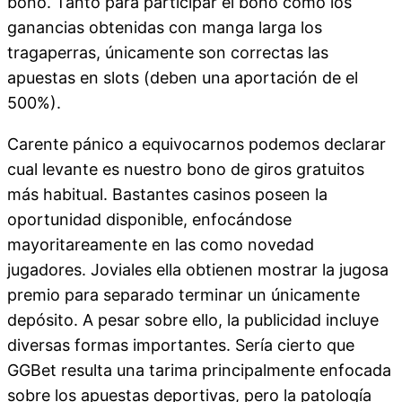
bono. Tanto para participar el bono como los
ganancias obtenidas con manga larga los
tragaperras, únicamente son correctas las
apuestas en slots (deben una aportación de el
500%).
Carente pánico a equivocarnos podemos declarar
cual levante es nuestro bono de giros gratuitos
más habitual. Bastantes casinos poseen la
oportunidad disponible, enfocándose
mayoritareamente en las como novedad
jugadores. Joviales ella obtienen mostrar la jugosa
premio para separado terminar un únicamente
depósito. A pesar sobre ello, la publicidad incluye
diversas formas importantes. Serí­a cierto que
GGBet resulta una tarima principalmente enfocada
sobre los apuestas deportivas, pero la patologí­a