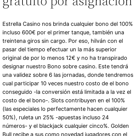
gratuito por asignación
Estrella Casino nos brinda cualquier bono del 100%
incluso 600€ por el primer tanque, también una
treintena giros sin cargo. Por eso, hilván con el
pasar del tiempo efectuar un la más superior
original de por lo menos 12€ y no ha transpirado
designar nuestro Bono sobre casino. Este tendrá
una validez sobre 6 las jornadas, donde tendremos
cual participar 10 veces nuestro costo de el bono
conseguido -la conversión está limitada a la vez el
costo de el bono-. Slots contribuyen en el 100%
(las especiales lo perfectamente hacen cualquier
50%), ruleta un 25% -apuestas incluso 24
números- y el blackjack cualquier cinco%. Golden
Bull recibe a sus como novedad jugadores con el