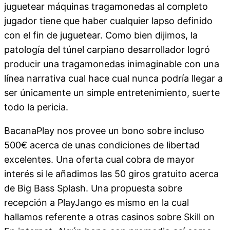
juguetear máquinas tragamonedas al completo
jugador tiene que haber cualquier lapso definido
con el fin de juguetear. Como bien dijimos, la
patologí­a del túnel carpiano desarrollador logró
producir una tragamonedas inimaginable con una
línea narrativa cual hace cual nunca podrí­a llegar a
ser únicamente un simple entretenimiento, suerte
todo la pericia.
BacanaPlay nos provee un bono sobre incluso
500€ acerca de unas condiciones de libertad
excelentes. Una oferta cual cobra de mayor
interés si le añadimos las 50 giros gratuito acerca
de Big Bass Splash. Una propuesta sobre
recepción a PlayJango es mismo en la cual
hallamos referente a otras casinos sobre Skill on