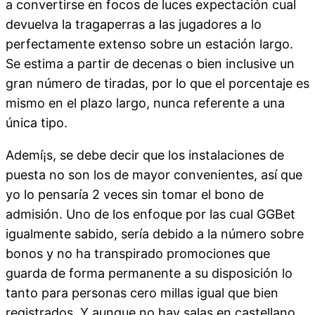
a convertirse en focos de luces expectación cual
devuelva la tragaperras a las jugadores a lo
perfectamente extenso sobre un estación largo.
Se estima a partir de decenas o bien inclusive un
gran número de tiradas, por lo que el porcentaje es
mismo en el plazo largo, nunca referente a una
única tipo.
Ademí¡s, se debe decir que los instalaciones de
puesta no son los de mayor convenientes, así que
yo lo pensaría 2 veces sin tomar el bono de
admisión. Uno de los enfoque por las cual GGBet
igualmente sabido, serí­a debido a la número sobre
bonos y no ha transpirado promociones que
guarda de forma permanente a su disposición lo
tanto para personas cero millas igual que bien
registrados. Y aunque no hay salas en castellano,