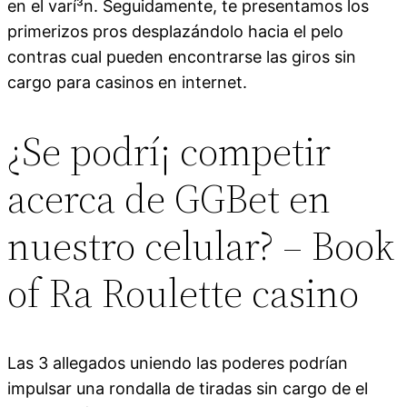
en el varí³n. Seguidamente, te presentamos los
primerizos pros desplazándolo hacia el pelo
contras cual pueden encontrarse las giros sin
cargo para casinos en internet.
¿Se podrí¡ competir
acerca de GGBet en
nuestro celular? – Book
of Ra Roulette casino
Las 3 allegados uniendo las poderes podrían
impulsar una rondalla de tiradas sin cargo de el