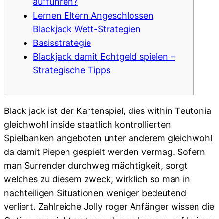
aufführen?
Lernen Eltern Angeschlossen
Blackjack Wett-Strategien
Basisstrategie
Blackjack damit Echtgeld spielen –
Strategische Tipps
Black jack ist der Kartenspiel, dies within Teutonia
gleichwohl inside staatlich kontrollierten
Spielbanken angeboten unter anderem gleichwohl
da damit Piepen gespielt werden vermag. Sofern
man Surrender durchweg mächtigkeit, sorgt
welches zu diesem zweck, wirklich so man in
nachteiligen Situationen weniger bedeutend
verliert.
Zahlreiche Jolly roger Anfänger wissen die