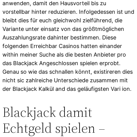
anwenden, damit den Hausvorteil bis zu
vorstellbar hinter reduzieren. Infolgedessen ist und
bleibt dies für euch gleichwohl zielführend, die
Variante unter einsatz von das größtmöglichen
Auszahlungsrate dahinter bestimmen. Diese
folgenden Erreichbar Casinos hatten einander
within meiner Suche als die besten Anbieter pro
das Blackjack Angeschlossen spielen erprobt.
Genau so wie das schnallen könnt, existireren dies
nicht sic zahlreiche Unterschiede zusammen mit
der Blackjack Kalkül and das geläufigsten Vari ion.
Blackjack damit
Echtgeld spielen –