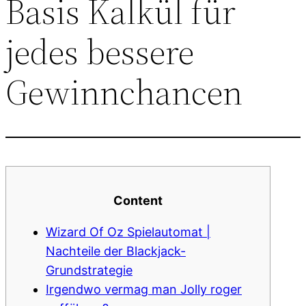
Basis Kalkül für
jedes bessere
Gewinnchancen
Content
Wizard Of Oz Spielautomat |
Nachteile der Blackjack-
Grundstrategie
Irgendwo vermag man Jolly roger