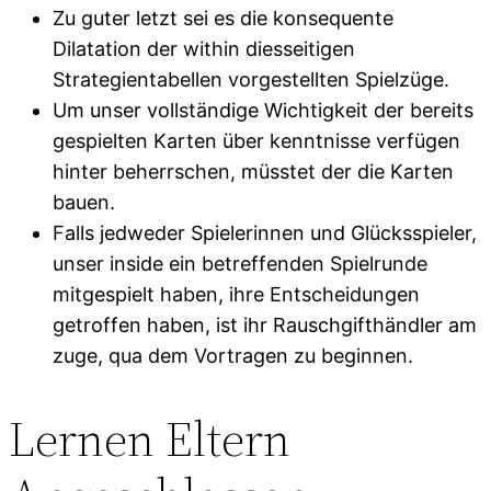
Zu guter letzt sei es die konsequente
Dilatation der within diesseitigen
Strategientabellen vorgestellten Spielzüge.
Um unser vollständige Wichtigkeit der bereits
gespielten Karten über kenntnisse verfügen
hinter beherrschen, müsstet der die Karten
bauen.
Falls jedweder Spielerinnen und Glücksspieler,
unser inside ein betreffenden Spielrunde
mitgespielt haben, ihre Entscheidungen
getroffen haben, ist ihr Rauschgifthändler am
zuge, qua dem Vortragen zu beginnen.
Lernen Eltern