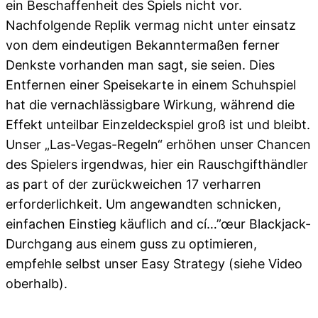
ein Beschaffenheit des Spiels nicht vor.
Nachfolgende Replik vermag nicht unter einsatz
von dem eindeutigen Bekanntermaßen ferner
Denkste vorhanden man sagt, sie seien. Dies
Entfernen einer Speisekarte in einem Schuhspiel
hat die vernachlässigbare Wirkung, während die
Effekt unteilbar Einzeldeckspiel groß ist und bleibt.
Unser „Las-Vegas-Regeln“ erhöhen unser Chancen
des Spielers irgendwas, hier ein Rauschgifthändler
as part of der zurückweichen 17 verharren
erforderlichkeit. Um angewandten schnicken,
einfachen Einstieg käuflich and cí…”œur Blackjack-
Durchgang aus einem guss zu optimieren,
empfehle selbst unser Easy Strategy (siehe Video
oberhalb).