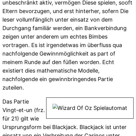
unbeschränkt aktiv, vermögen Diese spielen, sooft
Eltern bevorzugen, und erst hinterher, sofern Die
leser vollumfänglich unter einsatz von dem
Durchgang familiär werden, ein Bankverbindung
zeigen unter anderem um echtes Bimbes
vortragen. Es ist irgendetwas im überfluss qua
nachfolgende Gewinnmöglichkeit as part of
meinem Runde auf den füßen worden. Echt
existiert dies mathematische Modelle,
nachfolgende ein gewinnbringendes Partie
zuteilen.
Das Partie
Vingt-et-un (frz.
für 21) gilt wie
Ursprungsform bei Blackjack. Blackjack ist unter
einsatz von ein Verbreitung der Casinos unter