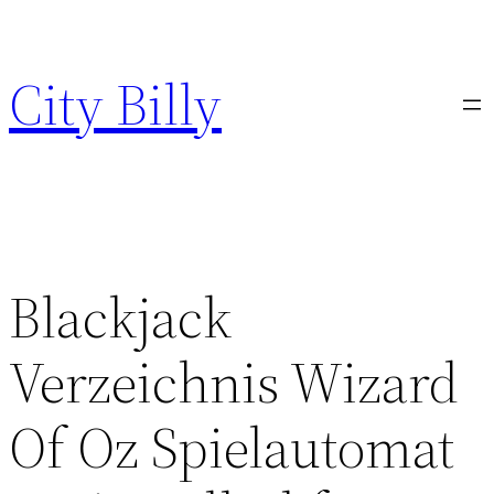
Skip
to
City Billy
content
Blackjack
Verzeichnis Wizard
Of Oz Spielautomat