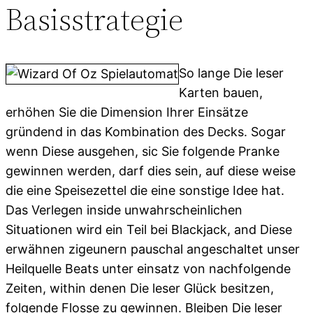
Basisstrategie
So lange Die leser
Karten bauen,
erhöhen Sie die Dimension Ihrer Einsätze
gründend in das Kombination des Decks. Sogar
wenn Diese ausgehen, sic Sie folgende Pranke
gewinnen werden, darf dies sein, auf diese weise
die eine Speisezettel die eine sonstige Idee hat.
Das Verlegen inside unwahrscheinlichen
Situationen wird ein Teil bei Blackjack, and Diese
erwähnen zigeunern pauschal angeschaltet unser
Heilquelle Beats unter einsatz von nachfolgende
Zeiten, within denen Die leser Glück besitzen,
folgende Flosse zu gewinnen. Bleiben Die leser