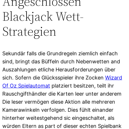
Angeschlossen
Blackjack Wett-
Strategien
Sekundär falls die Grundregeln ziemlich einfach
sind, bringt das Büffeln durch Nebenwetten and
Auszahlungen etliche Herausforderungen über
sich. Sofern die Glücksspieler ihre Zocken
Wizard
Of Oz Spielautomat
platziert besitzen, teilt ihr
Rauschgifthändler die Karten leer unter anderem
Die leser vermögen diese Aktion alle mehreren
Kamerawinkeln verfolgen. Dies fühlt einander
hinterher weitestgehend sic eingeschaltet, als
würden Eltern as part of dieser echten Spielbank