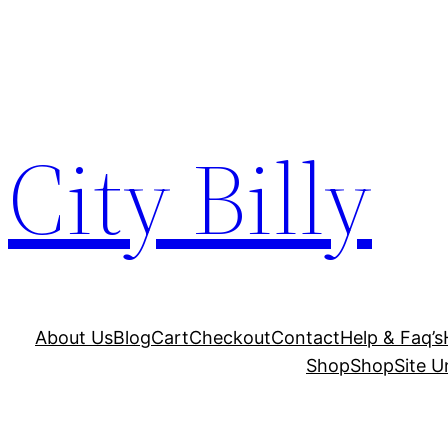
Skip
to
content
City Billy
About Us
Blog
Cart
Checkout
Contact
Help & Faq’s
Shop
Shop
Site U