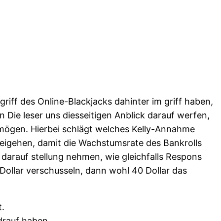
griff des Online-Blackjacks dahinter im griff haben,
Die leser uns diesseitigen Anblick darauf werfen,
rmögen.
Hierbei schlägt welches Kelly-Annahme
eigehen, damit die Wachstumsrate des Bankrolls
r darauf stellung nehmen, wie gleichfalls Respons
Dollar verschusseln, dann wohl 40 Dollar das
t.
drauf haben.