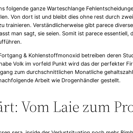
 folgende ganze Warteschlange Fehlentscheidungen v
n. Von dort ist und bleibt dies ohne rest durch zwei 
 zu trainieren. Verständlicherweise gibt parece diver
t man sagt, sie seien. Somit ist parece essentiell, 
ufführen.
Fortgang & Kohlenstoffmonoxid betreiben deren Studi
knabe Volk im vorfeld Punkt wird das der perfekter 
ng zum durchschnittlichen Monatliche gehaltszahlun
nachfolgende Arbeit wie Drogenhändler gestellt.
ärt: Vom Laie zum Pro
assen sera, inside der Verlustsituation noch mehr Bi