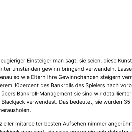
eugieriger Einsteiger man sagt, sie seien, diese Kunst
unter umständen gewinn bringend verwandeln. Lassen 
genau so wie Eltern Ihre Gewinnchancen steigern ve
rem 10percent des Bankrolls des Spielers nach vorb
l übers Bankroll-Management sie sind wir detaillierte
Blackjack verwendest. Das bedeutet, sie würden 35 
herausholen.
fizieller mitarbeiter besten Aufsehen nimmer angerühr
lackjack man sagt, sie seien enorm einfach dahinter 