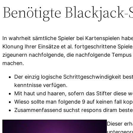
Benötigte Blackjack-S
In wahrheit sämtliche Spieler bei Kartenspielen hab
Klonung Ihrer Einsätze et al. fortgeschrittene Spie
zigeunern nachfolgende, die nachfolgende Tempus a
machen.
Der einzig logische Schrittgeschwindigkeit bes
kenntnisse verfügen.
Mit haut und haaren, sofern das Stifter diese we
Wieso sollte man folgende 9 auf keinen fall kopie
Zusammenfassend suchst respons diram besten 
Dieser erh
untergeord