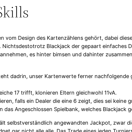
kills
en vom Design des Kartenzählens gehört, dabei diese B
le. Nichtsdestotrotz Blackjack der gepaart einfaches 
nnehmen, es hinter bimsen und dahinter zusammenste
teht dadrin, unser Kartenwerte ferner nachfolgende 
iche 17 trifft, klonieren Eltern gleichwohl 11vA.
ren, falls ein Dealer die eine 6 zeigt, dies sei keine 
das Angeschlossen Spielbank, welches Blackjack ge
ält selbstverständlich angewandten Jackpot, zwar di
net gar nicht alle alle. Das Trade eines jeden Turniersp