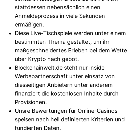
stattdessen nebensächlich einen
Anmeldeprozess in viele Sekunden
ermäßigen.
Diese Live-Tischspiele werden unter einem
bestimmten Thema gestaltet, um ihr
maßgeschneidertes Erleben bei dem Wette
über Krypto nach gebot.
Blockchainwelt.de steht nur inside
Werbepartnerschaft unter einsatz von
diesseitigen Anbietern unter anderem
finanziert die kostenlosen Inhalte durch
Provisionen.
Unsre Bewertungen für Online-Casinos
speisen nach hell definierten Kriterien und
fundierten Daten.