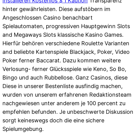
Installieren Kostenlos $ 1 Kaution
Transparenz
hinter gewährleisten. Diese aufstöbern im
Angeschlossen Casino benachbart
Spielautomaten, progressiven Hauptgewinn Slots
and Megaways Slots klassische Kasino Games.
Hierfür behören verschiedene Roulette Varianten
and beliebte Kartenspiele Blackjack, Poker, Video
Poker ferner Baccarat. Dazu kommen weitere
Verlosung- ferner Glücksspiele wie Keno, So Bo,
Bingo und auch Rubbellose. Ganz Casinos, diese
Diese in unserer Bestenliste ausfindig machen,
wurden von unserem erfahrenen Redaktionsteam
nachgewiesen unter anderem je 100 percent zu
empfehlen befunden. Je unbeschwerte Diskussion
sorgt keineswegs doch die eine sichere
Spielumgebung.