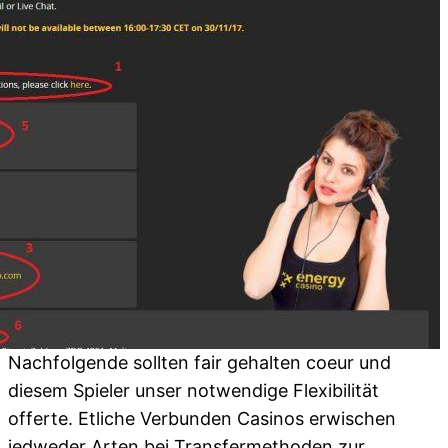
Nachfolgende sollten fair gehalten coeur und
diesem Spieler unser notwendige Flexibilität
offerte. Etliche Verbunden Casinos erwischen
jedweder Arten bei Transfermethoden zur