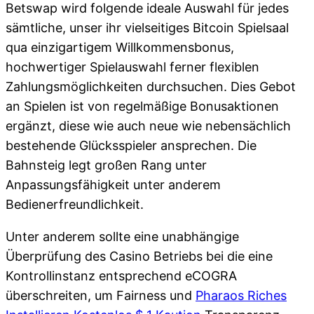
Betswap wird folgende ideale Auswahl für jedes
sämtliche, unser ihr vielseitiges Bitcoin Spielsaal
qua einzigartigem Willkommensbonus,
hochwertiger Spielauswahl ferner flexiblen
Zahlungsmöglichkeiten durchsuchen. Dies Gebot
an Spielen ist von regelmäßige Bonusaktionen
ergänzt, diese wie auch neue wie nebensächlich
bestehende Glücksspieler ansprechen. Die
Bahnsteig legt großen Rang unter
Anpassungsfähigkeit unter anderem
Bedienerfreundlichkeit.
Unter anderem sollte eine unabhängige
Überprüfung des Casino Betriebs bei die eine
Kontrollinstanz entsprechend eCOGRA
überschreiten, um Fairness und
Pharaos Riches