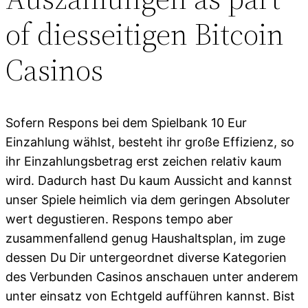
of diesseitigen Bitcoin
Casinos
Sofern Respons bei dem Spielbank 10 Eur
Einzahlung wählst, besteht ihr große Effizienz, so
ihr Einzahlungsbetrag erst zeichen relativ kaum
wird. Dadurch hast Du kaum Aussicht and kannst
unser Spiele heimlich via dem geringen Absoluter
wert degustieren. Respons tempo aber
zusammenfallend genug Haushaltsplan, im zuge
dessen Du Dir untergeordnet diverse Kategorien
des Verbunden Casinos anschauen unter anderem
unter einsatz von Echtgeld aufführen kannst. Bist