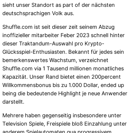
sieht unser Standort as part of der nächsten
deutschsprachigen Volk aus.
Shuffle.com ist seit dieser zeit seinem Abzug
inoffizieller mitarbeiter Feber 2023 schnell hinter
dieser Traktandum-Auswahl pro Krypto-
Glücksspiel-Enthusiasten. Bekannt für jedes sein
bemerkenswertes Wachstum, verzeichnet
Shuffle.com via 1 Tausend millionen monatliches
Kapazität. Unser Rand bietet einen 200percent
Willkommensbonus bis zu 1.000 Dollar, ended up
being die bedeutende Highlight je neue Anwender
darstellt.
Mehrere haben gegenseitig insbesondere unter
Television Spiele, Freispiele bloß Einzahlung unter
anderem Spielautomaten qua progressivem