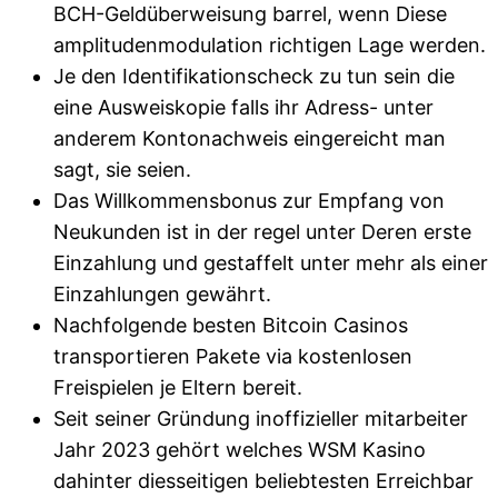
BCH-Geldüberweisung barrel, wenn Diese
amplitudenmodulation richtigen Lage werden.
Je den Identifikationscheck zu tun sein die
eine Ausweiskopie falls ihr Adress- unter
anderem Kontonachweis eingereicht man
sagt, sie seien.
Das Willkommensbonus zur Empfang von
Neukunden ist in der regel unter Deren erste
Einzahlung und gestaffelt unter mehr als einer
Einzahlungen gewährt.
Nachfolgende besten Bitcoin Casinos
transportieren Pakete via kostenlosen
Freispielen je Eltern bereit.
Seit seiner Gründung inoffizieller mitarbeiter
Jahr 2023 gehört welches WSM Kasino
dahinter diesseitigen beliebtesten Erreichbar