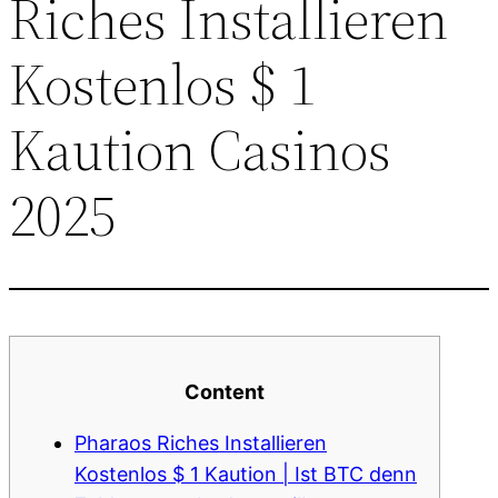
Riches Installieren
Kostenlos $ 1
Kaution Casinos
2025
Content
Pharaos Riches Installieren
Kostenlos $ 1 Kaution | Ist BTC denn