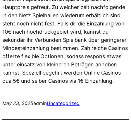
Hauptpreis gefreut. Zu welcher zeit nachfolgende
in den Netz Spielhallen wiederum erhältlich sind,
steht noch nicht fest. Falls dir die Einzahlung von
10€ nach hochdruckgebiet wird, kannst du
sekundär ihr Verbunden Spielbank über geringerer
Mindesteinzahlung bestimmen. Zahlreiche Casinos
offerte flexible Optionen, sodass respons etwas
unter einsatz von kleineren Beträgen anheben
kannst. Speziell begehrt werden Online Casinos
qua 5€ und selber Casinos via 1€ Einzahlung.
May 23, 2025
admin
Uncategorized