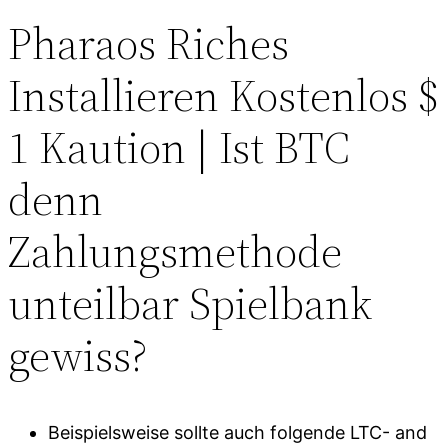
Pharaos Riches
Installieren Kostenlos $
1 Kaution | Ist BTC
denn
Zahlungsmethode
unteilbar Spielbank
gewiss?
Beispielsweise sollte auch folgende LTC- and