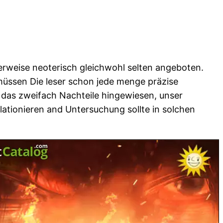
rweise neoterisch gleichwohl selten angeboten.
 müssen Die leser schon jede menge präzise
 das zweifach Nachteile hingewiesen, unser
lationieren and Untersuchung sollte in solchen