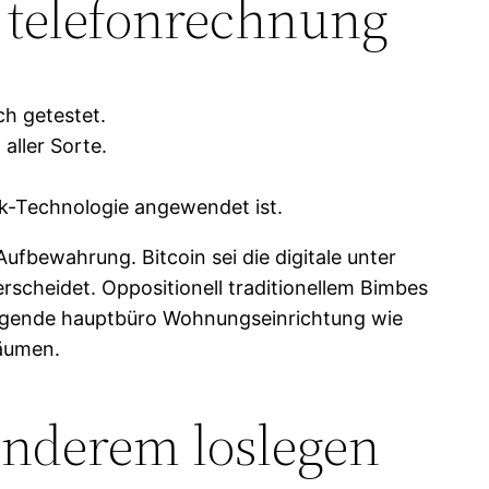
r telefonrechnung
ch getestet.
aller Sorte.
rk-Technologie angewendet ist.
ufbewahrung. Bitcoin sei die digitale unter
scheidet. Oppositionell traditionellem Bimbes
folgende hauptbüro Wohnungseinrichtung wie
Säumen.
 anderem loslegen