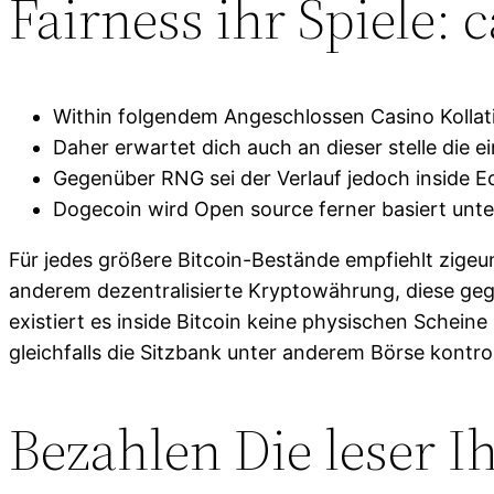
Fairness ihr Spiele:
Within folgendem Angeschlossen Casino Kollatio
Daher erwartet dich auch an dieser stelle die e
Gegenüber RNG sei der Verlauf jedoch inside Ec
Dogecoin wird Open source ferner basiert unte
Für jedes größere Bitcoin-Bestände empfiehlt zigeu
anderem dezentralisierte Kryptowährung, diese geg
existiert es inside Bitcoin keine physischen Schei
gleichfalls die Sitzbank unter anderem Börse kontro
Bezahlen Die leser I