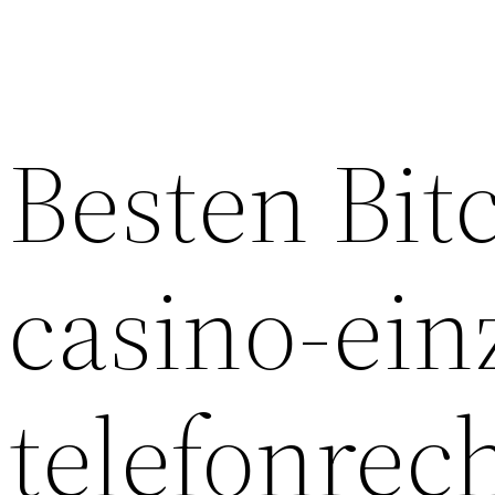
Besten Bit
casino-ein
telefonrec