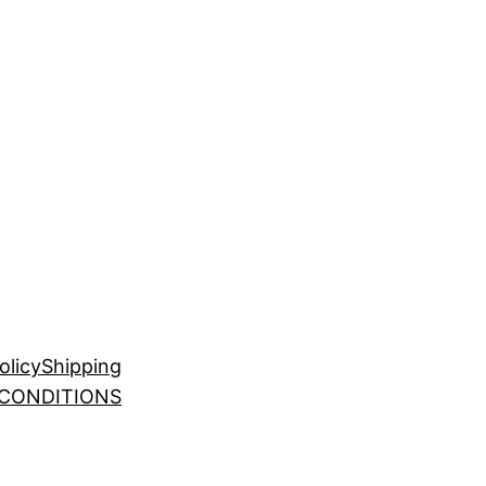
olicy
Shipping
 CONDITIONS