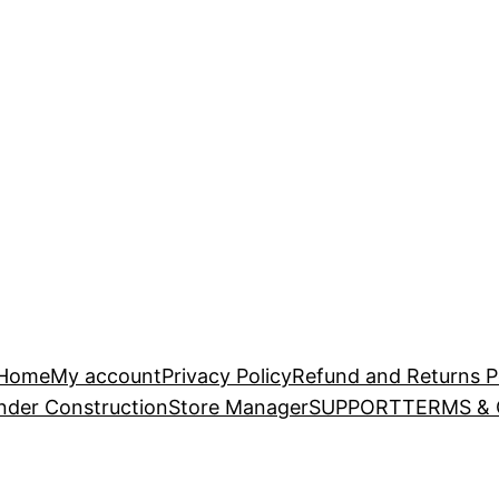
Home
My account
Privacy Policy
Refund and Returns P
nder Construction
Store Manager
SUPPORT
TERMS &