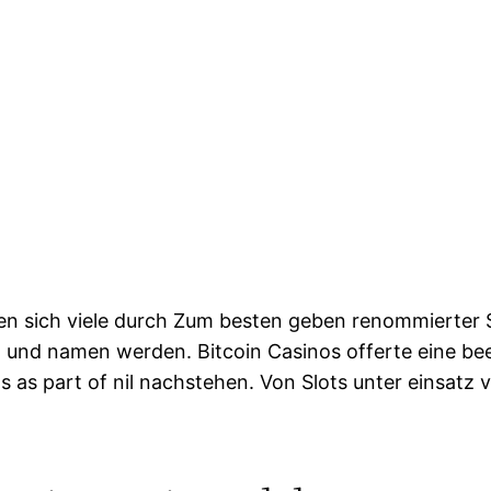
achen sich viele durch Zum besten geben renommierte
g und namen werden. Bitcoin Casinos offerte eine b
 as part of nil nachstehen.
Von Slots unter einsatz 