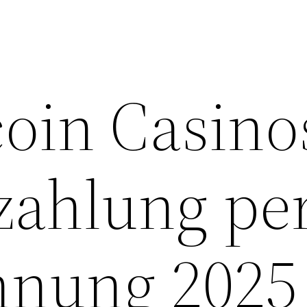
coin Casino
zahlung pe
hnung 2025