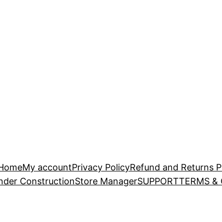
Home
My account
Privacy Policy
Refund and Returns P
nder Construction
Store Manager
SUPPORT
TERMS &