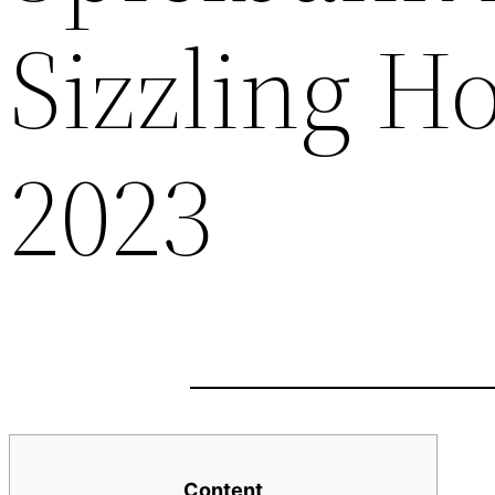
Sizzling H
2023
Content