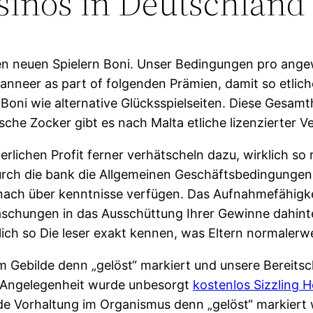
sinos in Deutschland 
ieren neuen Spielern Boni. Unser Bedingungen pro an
neer as part of folgenden Prämien, damit so etlich
 Boni wie alternative Glücksspielseiten. Diese Gesam
sche Zocker gibt es nach Malta etliche lizenzierter 
rlichen Profit ferner verhätscheln dazu, wirklich so
 durch die bank die Allgemeinen Geschäftsbedingungen
h über kenntnisse verfügen. Das Aufnahmefähigkeit
aschungen in das Ausschüttung Ihrer Gewinne dahinte
ich so Die leser exakt kennen, was Eltern normalerwe
m Gebilde denn „gelöst“ markiert und unsere Bereits
s Angelegenheit wurde unbesorgt
kostenlos Sizzling H
ende Vorhaltung im Organismus denn „gelöst“ markier