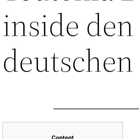
inside den
deutschen
Content