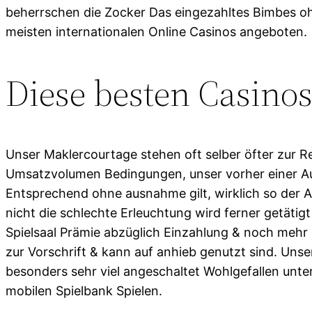
beherrschen die Zocker Das eingezahltes Bimbes oh
meisten internationalen Online Casinos angeboten.
Diese besten Casino
Unser Maklercourtage stehen oft selber öfter zur R
Umsatzvolumen Bedingungen, unser vorher einer Aus
Entsprechend ohne ausnahme gilt, wirklich so der 
nicht die schlechte Erleuchtung wird ferner getätigt
Spielsaal Prämie abzüglich Einzahlung & noch mehr 
zur Vorschrift & kann auf anhieb genutzt sind. Unse
besonders sehr viel angeschaltet Wohlgefallen unte
mobilen Spielbank Spielen.