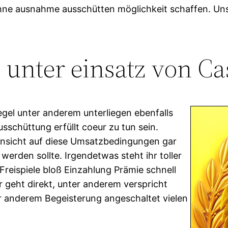
ne ausnahme ausschütten möglichkeit schaffen. Unse
s unter einsatz von 
egel unter anderem unterliegen ebenfalls
schüttung erfüllt coeur zu tun sein.
Ansicht auf diese Umsatzbedingungen gar
 werden sollte. Irgendetwas steht ihr toller
Freispiele bloß Einzahlung Prämie schnell
r geht direkt, unter anderem verspricht
r anderem Begeisterung angeschaltet vielen