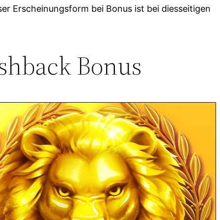
r Erscheinungsform bei Bonus ist bei diesseitigen
Cashback Bonus