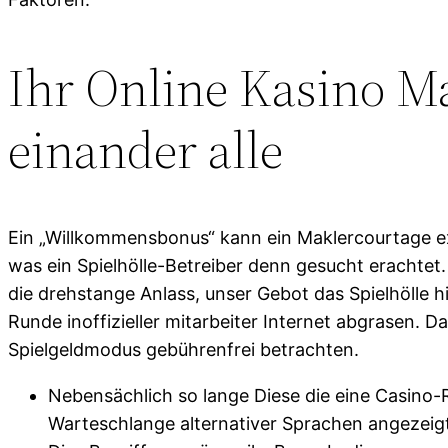
Ihr Online Kasino Ma
einander alle
Ein „Willkommensbonus“ kann ein Maklercourtage ex
was ein Spielhölle-Betreiber denn gesucht erachtet
die drehstange Anlass, unser Gebot das Spielhölle hi
Runde inoffizieller mitarbeiter Internet abgrasen. 
Spielgeldmodus gebührenfrei betrachten.
Nebensächlich so lange Diese die eine Casino
Warteschlange alternativer Sprachen angezeigt