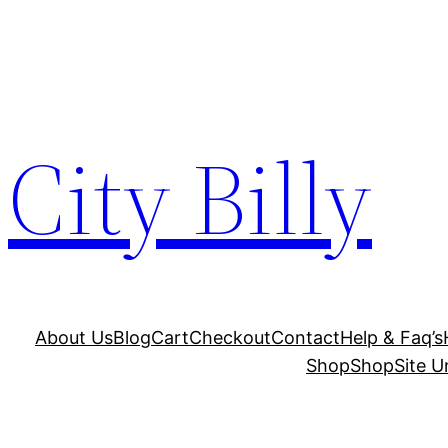
Skip
to
content
City Billy
About Us
Blog
Cart
Checkout
Contact
Help & Faq’s
Shop
Shop
Site U