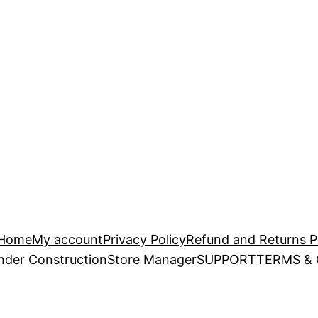
Home
My account
Privacy Policy
Refund and Returns P
nder Construction
Store Manager
SUPPORT
TERMS &