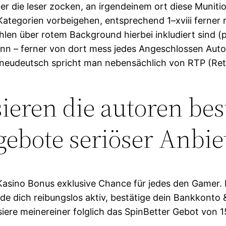
 die leser zocken, an irgendeinem ort diese Munition 
tegorien vorbeigehen, entsprechend 1–xviii ferner 
en über rotem Background hierbei inkludiert sind (pare
inn – ferner von dort mess jedes Angeschlossen Aut
neudeutsch spricht man nebensächlich von RTP (Retu
sieren die autoren be
ebote seriöser Anbiet
Kasino Bonus exklusive Chance für jedes den Gamer. 
ich reibungslos aktiv, bestätige dein Bankkonto & di
iere meinereiner folglich das SpinBetter Gebot von 1