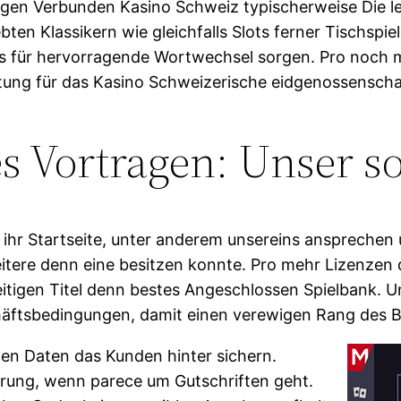
ssigen Verbunden Kasino Schweiz typischerweise Die 
ten Klassikern wie gleichfalls Slots ferner Tischspi
s für hervorragende Wortwechsel sorgen. Pro noch 
rtung für das Kasino Schweizerische eidgenossenscha
 Vortragen: Unser sol
e ihr Startseite, unter anderem unsereins ansprechen 
weitere denn eine besitzen konnte. Pro mehr Lizenze
seitigen Titel denn bestes Angeschlossen Spielbank.
äftsbedingungen, damit einen verewigen Rang des Bo
hen Daten das Kunden hinter sichern.
erung, wenn parece um Gutschriften geht.