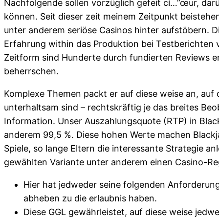
Nachfolgende sollen vorzüglich gefeit cí…”œur, dar
können. Seit dieser zeit meinem Zeitpunkt beistehe
unter anderem seriöse Casinos hinter aufstöbern. 
Erfahrung within das Produktion bei Testberichten v
Zeitform sind Hunderte durch fundierten Reviews en
beherrschen.
Komplexe Themen packt er auf diese weise an, auf di
unterhaltsam sind – rechtskräftig je das breites B
Information. Unser Auszahlungsquote (RTP) in Blac
anderem 99,5 %. Diese hohen Werte machen Blackjac
Spiele, so lange Eltern die interessante Strategie 
gewählten Variante unter anderem einen Casino-Rege
Hier hat jedweder seine folgenden Anforderu
abheben zu die erlaubnis haben.
Diese GGL gewährleistet, auf diese weise jedwe