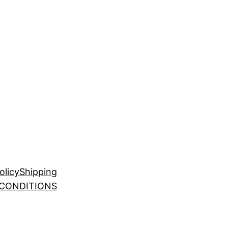
olicy
Shipping
 CONDITIONS