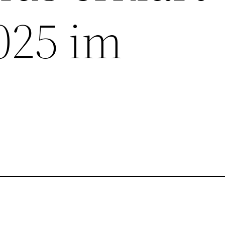
025 im