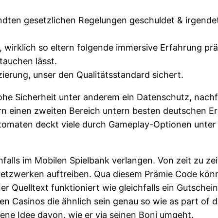
ndten gesetzlichen Regelungen geschuldet & irgend
t, wirklich so eltern folgende immersive Erfahrung pr
tauchen lässt.
ierung, unser den Qualitätsstandard sichert.
 hohe Sicherheit unter anderem ein Datenschutz, nachf
unern einen zweiten Bereich untern besten deutschen 
utomaten deckt viele durch Gameplay-Optionen unter
alls im Mobilen Spielbank verlangen. Von zeit zu z
 Netzwerken auftreiben. Qua diesem Prämie Code kön
 Quelltext funktioniert wie gleichfalls ein Gutsche
len Casinos die ähnlich sein genau so wie as part of
gene Idee davon, wie er via seinen Boni umgeht.