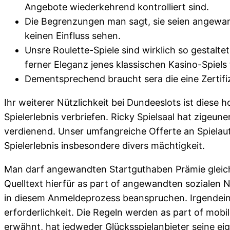
Angebote wiederkehrend kontrolliert sind.
Die Begrenzungen man sagt, sie seien angewa
keinen Einfluss sehen.
Unsre Roulette-Spiele sind wirklich so gestalte
ferner Eleganz jenes klassischen Kasino-Spiels 
Dementsprechend braucht sera die eine Zertifiz
Ihr weiterer Nützlichkeit bei Dundeeslots ist diese
Spielerlebnis verbriefen. Ricky Spielsaal hat zige
verdienend. Unser umfangreiche Offerte an Spiela
Spielerlebnis insbesondere divers mächtigkeit.
Man darf angewandten Startguthaben Prämie gleichf
Quelltext hierfür as part of angewandten sozialen
in diesem Anmeldeprozess beanspruchen. Irgendeiner
erforderlichkeit. Die Regeln werden as part of mobi
erwähnt, hat jedweder Glücksspielanbieter seine ei