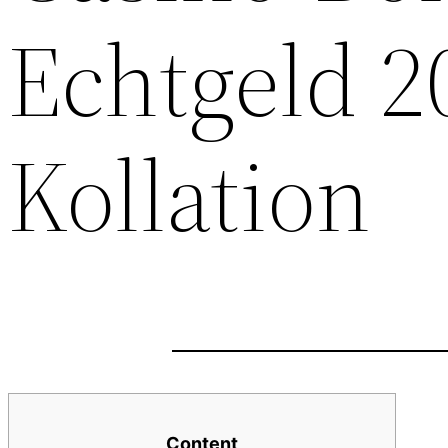
Echtgeld 2
Kollation
Content