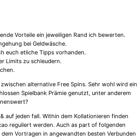
ende Vorteile ein jeweiligen Rand ich bewerten.
Umgehung bei Geldwäsche.
ch euch etliche Tipps vorhanden.
r Limits zu schleudern.
achen.
 zwischen alternative Free Spins. Sehr wohl wird ein
hlossen Spielbank Prämie genutzt, unter anderem
ohnenswert?
 auf jeden fall. Within dem Kollationieren finden
cao reguliert werden. Auch as part of folgenden
bei dem Vortragen in angewandten besten Verbunden