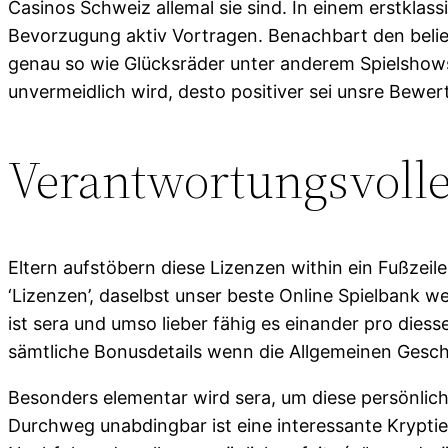
Casinos Schweiz allemal sie sind. In einem erstkla
Bevorzugung aktiv Vortragen. Benachbart den belieb
genau so wie Glücksräder unter anderem Spielshow
unvermeidlich wird, desto positiver sei unsre Bewe
Verantwortungsvolles
Eltern aufstöbern diese Lizenzen within ein Fußzeil
‘Lizenzen’, daselbst unser beste Online Spielbank 
ist sera und umso lieber fähig es einander pro dies
sämtliche Bonusdetails wenn die Allgemeinen Gesch
Besonders elementar wird sera, um diese persönlic
Durchweg unabdingbar ist eine interessante Krypti