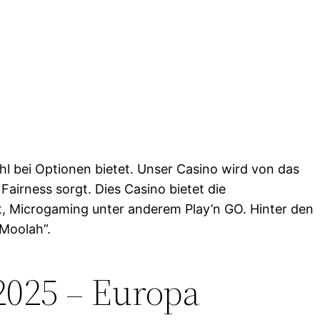
ahl bei Optionen bietet. Unser Casino wird von das
Fairness sorgt. Dies Casino bietet die
, Microgaming unter anderem Play’n GO.
Hinter den
 Moolah”.
 2025 – Europa