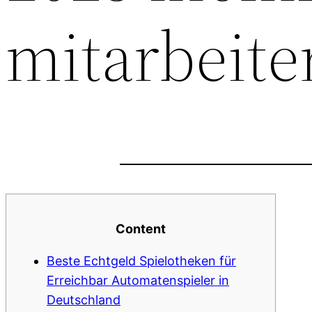
mitarbeite
Content
Beste Echtgeld Spielotheken für
Erreichbar Automatenspieler in
Deutschland