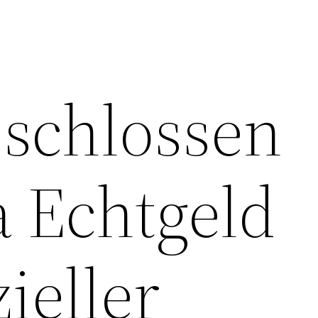
eschlossen
a Echtgeld
zieller