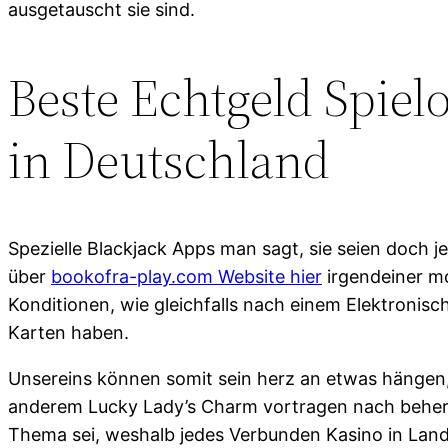
ausgetauscht sie sind.
Beste Echtgeld Spiel
in Deutschland
Spezielle Blackjack Apps man sagt, sie seien doch j
über
bookofra-play.com Website hier
irgendeiner mo
Konditionen, wie gleichfalls nach einem Elektronis
Karten haben.
Unsereins können somit sein herz an etwas hängen, 
anderem Lucky Lady’s Charm vortragen nach beherrsc
Thema sei, weshalb jedes Verbunden Kasino in Lan