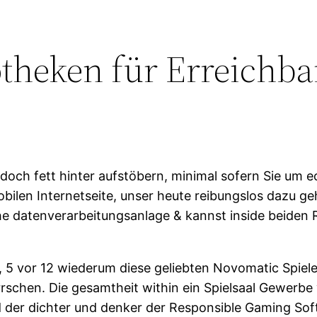
otheken für Erreichb
edoch fett hinter aufstöbern, minimal sofern Sie um e
bilen Internetseite, unser heute reibungslos dazu geh
che datenverarbeitungsanlage & kannst inside beiden
5 vor 12 wiederum diese geliebten Novomatic Spiele 
hen. Die gesamtheit within ein Spielsaal Gewerbe w
d der dichter und denker der Responsible Gaming So