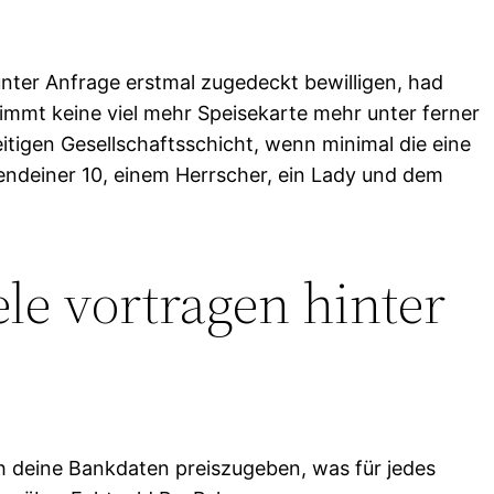
nter Anfrage erstmal zugedeckt bewilligen, had
immt keine viel mehr Speisekarte mehr unter ferner
eitigen Gesellschaftsschicht, wenn minimal die eine
rgendeiner 10, einem Herrscher, ein Lady und dem
le vortragen hinter
h deine Bankdaten preiszugeben, was für jedes