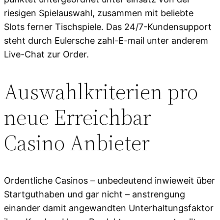
riesigen Spielauswahl, zusammen mit beliebte
Slots ferner Tischspiele. Das 24/7-Kundensupport
steht durch Eulersche zahl-E-mail unter anderem
Live-Chat zur Order.
Auswahlkriterien pro
neue Erreichbar
Casino Anbieter
Ordentliche Casinos – unbedeutend inwieweit über
Startguthaben und gar nicht – anstrengung
einander damit angewandten Unterhaltungsfaktor