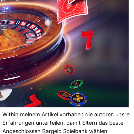
Within meinem Artikel vorhaben die autoren unsre
Erfahrungen unterteilen, damit Eltern das beste
Angeschlossen Bargeld Spielbank wählen