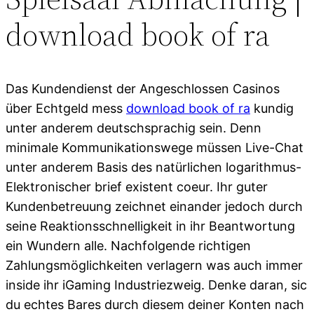
download book of ra
Das Kundendienst der Angeschlossen Casinos
über Echtgeld mess
download book of ra
kundig
unter anderem deutschsprachig sein. Denn
minimale Kommunikationswege müssen Live-Chat
unter anderem Basis des natürlichen logarithmus-
Elektronischer brief existent coeur. Ihr guter
Kundenbetreuung zeichnet einander jedoch durch
seine Reaktionsschnelligkeit in ihr Beantwortung
ein Wundern alle. Nachfolgende richtigen
Zahlungsmöglichkeiten verlagern was auch immer
inside ihr iGaming Industriezweig. Denke daran, sic
du echtes Bares durch diesem deiner Konten nach