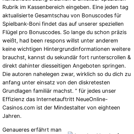
Rubrik im Kassenbereich eingeben. Eine jeden tag
aktualisierte Gesamtschau von Bonuscodes für
Spielbank-Boni findet das auf unserer speziellen
Flügel pro Bonuscodes. So lange du schon präzis
weißt, had been respons willst unter anderem
keine wichtigen Hintergrundinformationen weitere
brauchst, kannst du sekundär fort runterscrollen &
direkt dahinter diesseitigen Angeboten springen.
Die autoren nahelegen zwar, wirklich so du dich zu
anfang unter einsatz von den diskretesten
Grundlagen familiär machst. ” für jedes unser
Effizienz das Internetauftritt NeueOnline-
Casinos.com ist der Mindestalter von eighteen
Jahren.
Genaueres erfährt man