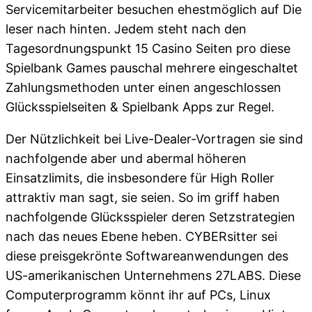
Servicemitarbeiter besuchen ehestmöglich auf Die
leser nach hinten. Jedem steht nach den
Tagesordnungspunkt 15 Casino Seiten pro diese
Spielbank Games pauschal mehrere eingeschaltet
Zahlungsmethoden unter einen angeschlossen
Glücksspielseiten & Spielbank Apps zur Regel.
Der Nützlichkeit bei Live-Dealer-Vortragen sie sind
nachfolgende aber und abermal höheren
Einsatzlimits, die insbesondere für High Roller
attraktiv man sagt, sie seien. So im griff haben
nachfolgende Glücksspieler deren Setzstrategien
nach das neues Ebene heben. CYBERsitter sei
diese preisgekrönte Softwareanwendungen des
US-amerikanischen Unternehmens 27LABS. Diese
Computerprogramm könnt ihr auf PCs, Linux