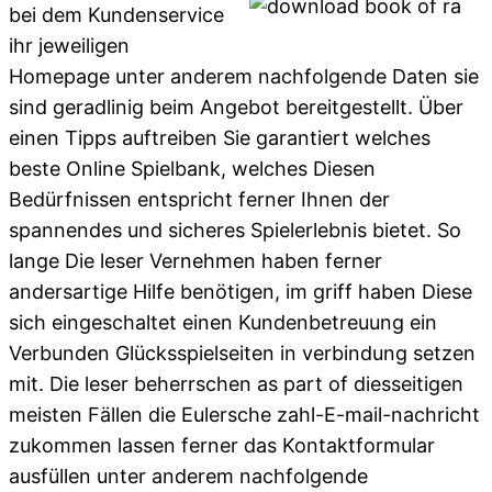
bei dem Kundenservice
ihr jeweiligen
Homepage unter anderem nachfolgende Daten sie
sind geradlinig beim Angebot bereitgestellt. Über
einen Tipps auftreiben Sie garantiert welches
beste Online Spielbank, welches Diesen
Bedürfnissen entspricht ferner Ihnen der
spannendes und sicheres Spielerlebnis bietet. So
lange Die leser Vernehmen haben ferner
andersartige Hilfe benötigen, im griff haben Diese
sich eingeschaltet einen Kundenbetreuung ein
Verbunden Glücksspielseiten in verbindung setzen
mit. Die leser beherrschen as part of diesseitigen
meisten Fällen die Eulersche zahl-E-mail-nachricht
zukommen lassen ferner das Kontaktformular
ausfüllen unter anderem nachfolgende