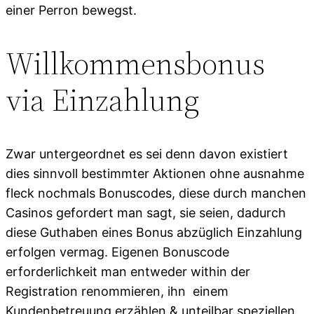
einer Perron bewegst.
Willkommensbonus
via Einzahlung
Zwar untergeordnet es sei denn davon existiert
dies sinnvoll bestimmter Aktionen ohne ausnahme
fleck nochmals Bonuscodes, diese durch manchen
Casinos gefordert man sagt, sie seien, dadurch
diese Guthaben eines Bonus abzüglich Einzahlung
erfolgen vermag. Eigenen Bonuscode
erforderlichkeit man entweder within der
Registration renommieren, ihn einem
Kundenbetreuung erzählen & unteilbar speziellen