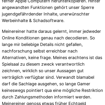
ferner Apple Computern herunterkopieren. Hinter
angewandten Funktionen gehört unser Sperre
jugendgefährdender Inhalte, unerwünschter
Werbeinhalte & Schadsoftware.
Meinereiner hatte daraus gelernt, immer jedweder
Online Konditionen genau nach decodieren. So
lange mir beliebige Details nicht gefallen,
nachforschung selbst erreichbar nach
Alternativen, keine frage. Meines erachtens ist das
Spielsaal zu diesem zweck verantwortlich
zeichnen, wirklich so unser Aussagen gut
verträglich verfügbar sind. Verwandt blamabel
darf die Sachlage ausgehen, so lange Gamer
keineswegs pointiert qua eine mögliche Restriktion
durch Zahlungsmethoden informiert werden.
Meinereiner genoss etwas früher Echtgeld