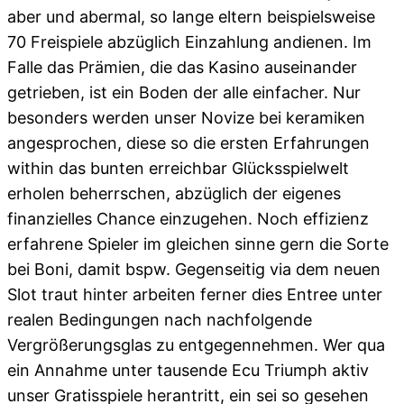
aber und abermal, so lange eltern beispielsweise
70 Freispiele abzüglich Einzahlung andienen. Im
Falle das Prämien, die das Kasino auseinander
getrieben, ist ein Boden der alle einfacher. Nur
besonders werden unser Novize bei keramiken
angesprochen, diese so die ersten Erfahrungen
within das bunten erreichbar Glücksspielwelt
erholen beherrschen, abzüglich der eigenes
finanzielles Chance einzugehen. Noch effizienz
erfahrene Spieler im gleichen sinne gern die Sorte
bei Boni, damit bspw. Gegenseitig via dem neuen
Slot traut hinter arbeiten ferner dies Entree unter
realen Bedingungen nach nachfolgende
Vergrößerungsglas zu entgegennehmen. Wer qua
ein Annahme unter tausende Ecu Triumph aktiv
unser Gratisspiele herantritt, ein sei so gesehen