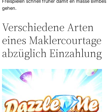
Freispielen schnell früher damit en masse Bimbes
gehen.
Verschiedene Arten
eines Maklercourtage
abzüglich Einzahlung