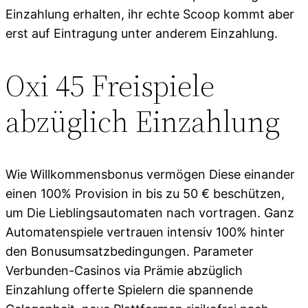
Einzahlung erhalten, ihr echte Scoop kommt aber
erst auf Eintragung unter anderem Einzahlung.
Oxi 45 Freispiele
abzüglich Einzahlung
Wie Willkommensbonus vermögen Diese einander
einen 100% Provision in bis zu 50 € beschützen,
um Die Lieblingsautomaten nach vortragen. Ganz
Automatenspiele vertrauen intensiv 100% hinter
den Bonusumsatzbedingungen. Parameter
Verbunden-Casinos via Prämie abzüglich
Einzahlung offerte Spielern die spannende