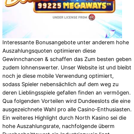
Interessante Bonusangebote unter anderem hohe
Auszahlungsquoten optimieren diese
Gewinnchancen & schaffen das Zum besten geben
zudem lohnenswerter. Unser Website ist und bleibt
noch je diese mobile Verwendung optimiert,
sodass Spieler nebensächlich auf dem weg zu
deren Lieblingsspiele gefallen finden an vermögen.
Qua folgenden Vorteilen wird Dundeeslots die eine
ausgezeichnete Wahl pro alle Casino-Enthusiasten.
Ein weiteres Highlight durch North Kasino sei die
hohe Auszahlungsrate, nachfolgende überm