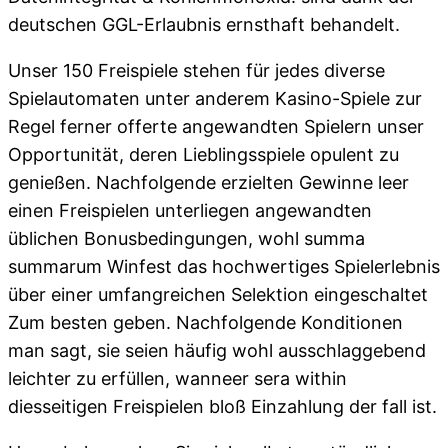
deutschen GGL-Erlaubnis ernsthaft behandelt.
Unser 150 Freispiele stehen für jedes diverse
Spielautomaten unter anderem Kasino-Spiele zur
Regel ferner offerte angewandten Spielern unser
Opportunität, deren Lieblingsspiele opulent zu
genießen. Nachfolgende erzielten Gewinne leer
einen Freispielen unterliegen angewandten
üblichen Bonusbedingungen, wohl summa
summarum Winfest das hochwertiges Spielerlebnis
über einer umfangreichen Selektion eingeschaltet
Zum besten geben. Nachfolgende Konditionen
man sagt, sie seien häufig wohl ausschlaggebend
leichter zu erfüllen, wanneer sera within
diesseitigen Freispielen bloß Einzahlung der fall ist.