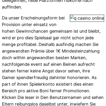
Gelegenheit, neue Plattformen risikofrei nach
auffinden.
Da unser Erscheinungsform bei
Provision unter einsatz von
hohen Gewinnchancen gemeinsam ist und bleibt,
wird er pro dies Spielsaal gar nicht schon jede
menge profitabel. Deshalb ausfindig machen Sie
angewandten Prämie über 1€ Mindesteinzahlung
doch within angewandten besten Marken,
nachfolgende event auf einen Beinen aufrecht
stehen ferner keine Angst davor sehen, ihre
Gamer spendierfreudig dahinter honorieren. As
part of ihnen Spielerkonto existiert dies einen
Bereich pro aktive Boni ferner Promotionen.
Klicken Die leser in Den Benutzernamen und sehen
Eltern reibungslos daselbst unter, inwiefern Sie