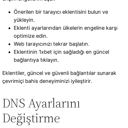
Önerilen bir tarayıcı eklentisini bulun ve
yükleyin.
Eklenti ayarlarından ülkelerin engeline karşı
optimize edin.
Web tarayıcınızı tekrar başlatın.
Eklentinin 1xbet için sağladığı en güncel
bağlantıya tıklayın.
Eklentiler, güncel ve güvenli bağlantılar sunarak
çevrimiçi bahis deneyiminizi iyileştirir.
DNS Ayarlarını
Değiştirme