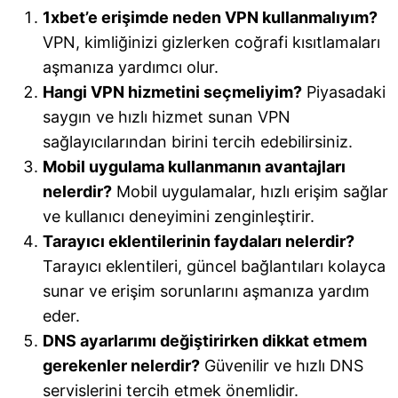
1xbet’e erişimde neden VPN kullanmalıyım?
VPN, kimliğinizi gizlerken coğrafi kısıtlamaları
aşmanıza yardımcı olur.
Hangi VPN hizmetini seçmeliyim?
Piyasadaki
saygın ve hızlı hizmet sunan VPN
sağlayıcılarından birini tercih edebilirsiniz.
Mobil uygulama kullanmanın avantajları
nelerdir?
Mobil uygulamalar, hızlı erişim sağlar
ve kullanıcı deneyimini zenginleştirir.
Tarayıcı eklentilerinin faydaları nelerdir?
Tarayıcı eklentileri, güncel bağlantıları kolayca
sunar ve erişim sorunlarını aşmanıza yardım
eder.
DNS ayarlarımı değiştirirken dikkat etmem
gerekenler nelerdir?
Güvenilir ve hızlı DNS
servislerini tercih etmek önemlidir.