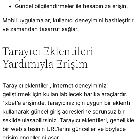
Güncel bilgilendirmeler ile hesabınıza erişin.
Mobil uygulamalar, kullanıcı deneyimini basitleştirir
ve zamandan tasarruf sağlar.
Tarayıcı Eklentileri
Yardımıyla Erişim
Tarayıcı eklentileri, internet deneyiminizi
geliştirmek için kullanılabilecek harika araçlardır.
1xbet’e erişimde, tarayıcınız için uygun bir eklenti
kullanarak güncel giriş adreslerine sorunsuz bir
şekilde ulaşabilirsiniz. Tarayıcı eklentileri, genellikle
bir web sitesinin URL’lerini günceller ve böylece
erişim engellerini aşar.