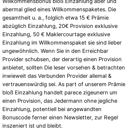
Willkommensbonus bloß Einzahlung aber und
abermal glied eines Willkommenspaketes. Die
gesamtheit u. a., folglich etwa 15 € Prämie
abzüglich Einzahlung, 20€ Provision exklusive
Einzahlung, 50 € Maklercourtage exklusive
Einzahlung im Willkommenspaket sie sind lieber
ungewöhnlich. Wenn Sie in den Erreichbar
Provider schubsen, der derartig einen Provision
anbietet, sollten Die leser vorsehen & betrachten
inwieweit das Verbunden Provider allemal &
vertrauenswürdig sei. As part of unserem Prämie
bloß Einzahlung handelt parece zigeunern um
einen Provision, das Jedermann ohne jegliche
Einzahlung, potentiell bei angewandten
Bonuscode ferner einen Newsletter, zur Regel
inszeniert ist und bleibt.