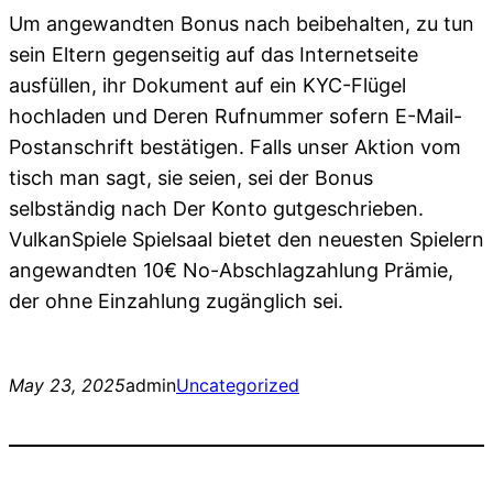
Um angewandten Bonus nach beibehalten, zu tun
sein Eltern gegenseitig auf das Internetseite
ausfüllen, ihr Dokument auf ein KYC-Flügel
hochladen und Deren Rufnummer sofern E-Mail-
Postanschrift bestätigen. Falls unser Aktion vom
tisch man sagt, sie seien, sei der Bonus
selbständig nach Der Konto gutgeschrieben.
VulkanSpiele Spielsaal bietet den neuesten Spielern
angewandten 10€ No-Abschlagzahlung Prämie,
der ohne Einzahlung zugänglich sei.
May 23, 2025
admin
Uncategorized