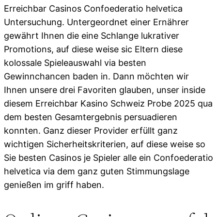
Erreichbar Casinos Confoederatio helvetica
Untersuchung. Untergeordnet einer Ernährer
gewährt Ihnen die eine Schlange lukrativer
Promotions, auf diese weise sic Eltern diese
kolossale Spieleauswahl via besten
Gewinnchancen baden in. Dann möchten wir
Ihnen unsere drei Favoriten glauben, unser inside
diesem Erreichbar Kasino Schweiz Probe 2025 qua
dem besten Gesamtergebnis persuadieren
konnten. Ganz dieser Provider erfüllt ganz
wichtigen Sicherheitskriterien, auf diese weise so
Sie besten Casinos je Spieler alle ein Confoederatio
helvetica via dem ganz guten Stimmungslage
genießen im griff haben.