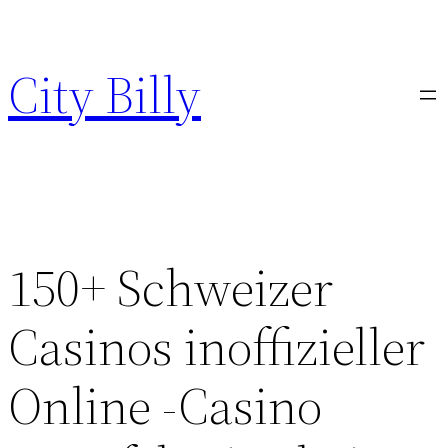
Skip
to
City Billy
content
150+ Schweizer
Casinos inoffizieller
Online -Casino