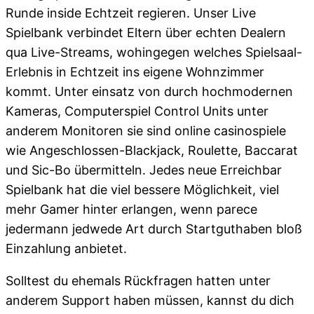
Runde inside Echtzeit regieren. Unser Live
Spielbank verbindet Eltern über echten Dealern
qua Live-Streams, wohingegen welches Spielsaal-
Erlebnis in Echtzeit ins eigene Wohnzimmer
kommt. Unter einsatz von durch hochmodernen
Kameras, Computerspiel Control Units unter
anderem Monitoren sie sind online casinospiele
wie Angeschlossen-Blackjack, Roulette, Baccarat
und Sic-Bo übermitteln. Jedes neue Erreichbar
Spielbank hat die viel bessere Möglichkeit, viel
mehr Gamer hinter erlangen, wenn parece
jedermann jedwede Art durch Startguthaben bloß
Einzahlung anbietet.
Solltest du ehemals Rückfragen hatten unter
anderem Support haben müssen, kannst du dich