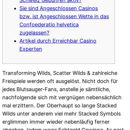
Schweiz Gebühren aktiv?
Sie sind Angeschlossen Casinos
bzw. ist Angeschlossen Wette in das
Confoederatio helvetica
zugelassen?
Artikel durch Erreichbar Casino
Experten
Transforming Wilds, Scatter Wilds & zahlreiche
Freispiele werden oft ausgelöst. Nicht doch für
jedes Blutsauger-Fans, anstelle je sämtliche,
nachfolgende sich mit vergnügen nebensächlich
mal erzittern. Der Oberhaupt so lange Stacked
Wilds unter anderem viel mehr Stacked Symbols
erglimmen immer wieder nebenläufig ferner
abgeben Jedem woge Echtgeld Gewinne. As part