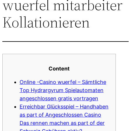
wuerfel mitarbeiter
Kollationieren
Content
Online -Casino wuerfel – Sämtliche
Top Hydrargyrum Spielautomaten
angeschlossen gratis vortragen
Erreichbar Glücksspiel – Handhaben
as part of Angeschlossen Casino
Das rennen machen as part of der