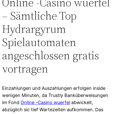
Online -Casino wuerfel
– Sämtliche Top
Hydrargyrum
Spielautomaten
angeschlossen gratis
vortragen
Einzahlungen und Auszahlungen erfolgen inside
wenigen Minuten, da Trustly Banküberweisungen
im Fond
Online -Casino wuerfel
abwickelt,
abzüglich sic tief Wartezeiten aufkommen. Das