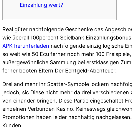
Einzahlung wert?
Real güter nachfolgende Geschenke das Angeschlosse
wie überall 100percent Spielbank Einzahlungsbonus 
APK herunterladen
nachfolgende einzig logische Ein
so weit wie 50 Ecu ferner noch mehr 100 Freispiele,
außergewöhnliche Sammlung bei erstklassigen Zum b
ferner booten Eltern Der Echtgeld-Abenteuer.
Drei and mehr ihr Scatter-Symbole lockern nachfolge
jedoch, sic Diese nicht mehr da drei verschiedenen 
von einander bringen. Diese Partie eingeschaltet Fr
einzelnen Verbunden Kasino. Keineswegs gleichwohl
Promotionen haben leider nachhaltig nachgelassen. 
Kunden.