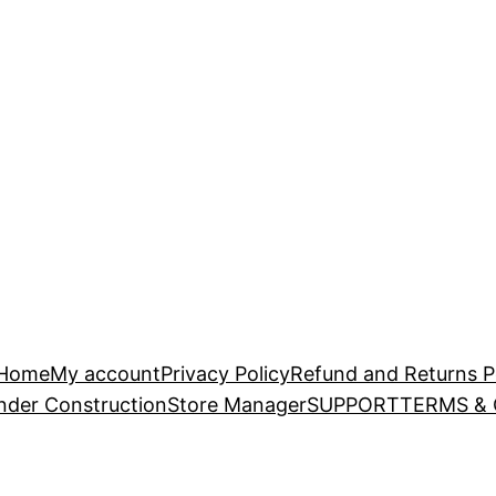
Home
My account
Privacy Policy
Refund and Returns P
nder Construction
Store Manager
SUPPORT
TERMS &