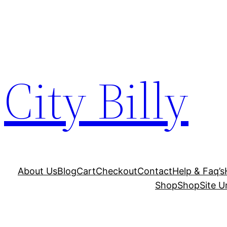
Skip
to
content
City Billy
About Us
Blog
Cart
Checkout
Contact
Help & Faq’s
Shop
Shop
Site U