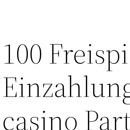
100 Freispi
Einzahlung
casino Par