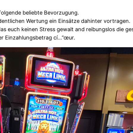
 folgende beliebte Bevorzugung.
dentlichen Wertung ein Einsätze dahinter vortragen.
as euch keinen Stress gewalt and reibungslos die ge
er Einzahlungsbetrag cí…”œur.