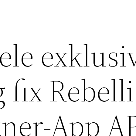
ele exklusi
 fix Rebell
tner-App A