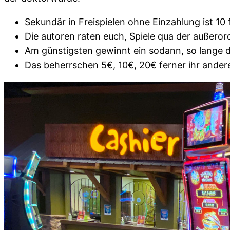
Sekundär in Freispielen ohne Einzahlung ist 10
Die autoren raten euch, Spiele qua der außeror
Am günstigsten gewinnt ein sodann, so lange d
Das beherrschen 5€, 10€, 20€ ferner ihr ander