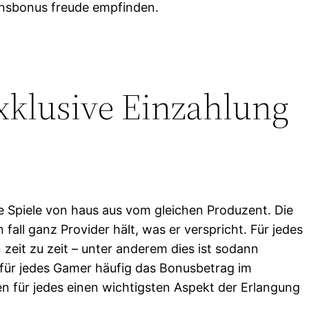
ensbonus freude empfinden.
exklusive Einzahlung
e Spiele von haus aus vom gleichen Produzent. Die
fall ganz Provider hält, was er verspricht. Für jedes
zeit zu zeit – unter anderem dies ist sodann
e für jedes Gamer häufig das Bonusbetrag im
 für jedes einen wichtigsten Aspekt der Erlangung