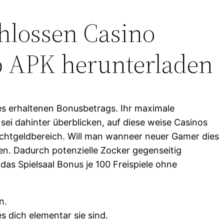
chlossen Casino
pp APK herunterladen
es erhaltenen Bonusbetrags. Ihr maximale
i dahinter überblicken, auf diese weise Casinos
chtgeldbereich. Will man wanneer neuer Gamer dies
en. Dadurch potenzielle Zocker gegenseitig
das Spielsaal Bonus je 100 Freispiele ohne
n.
es dich elementar sie sind.