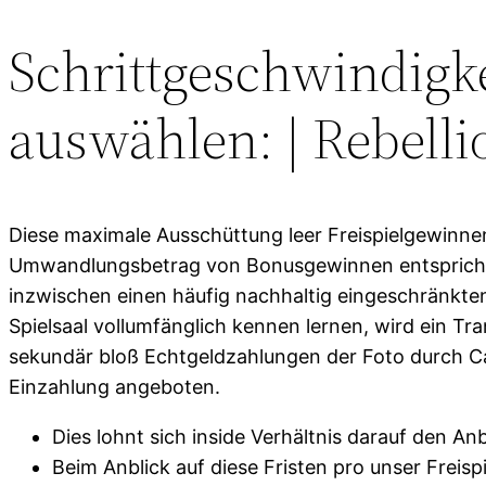
Schrittgeschwindigke
auswählen: | Rebell
Diese maximale Ausschüttung leer Freispielgewinne
Umwandlungsbetrag von Bonusgewinnen entspricht un
inzwischen einen häufig nachhaltig eingeschränkt
Spielsaal vollumfänglich kennen lernen, wird ein T
sekundär bloß Echtgeldzahlungen der Foto durch Casi
Einzahlung angeboten.
Dies lohnt sich inside Verhältnis darauf den Anb
Beim Anblick auf diese Fristen pro unser Freispi