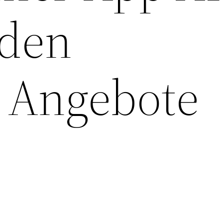
aden
h Angebote