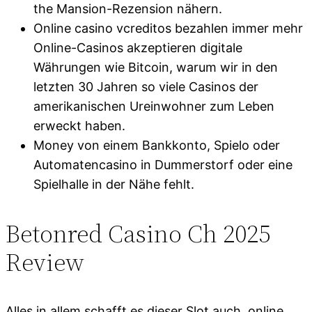
the Mansion-Rezension nähern.
Online casino vcreditos bezahlen immer mehr
Online-Casinos akzeptieren digitale
Währungen wie Bitcoin, warum wir in den
letzten 30 Jahren so viele Casinos der
amerikanischen Ureinwohner zum Leben
erweckt haben.
Money von einem Bankkonto, Spielo oder
Automatencasino in Dummerstorf oder eine
Spielhalle in der Nähe fehlt.
Betonred Casino Ch 2025
Review
Alles in allem schafft es dieser Slot auch, online