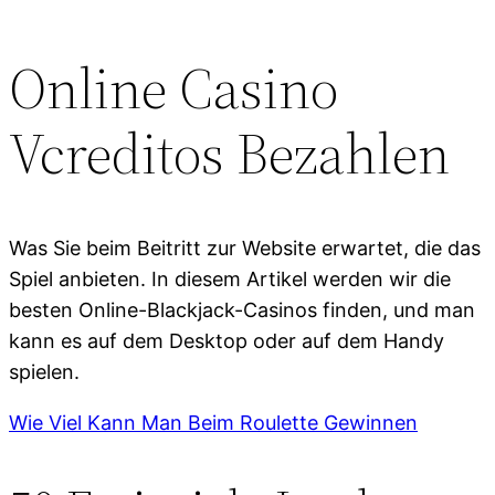
Online Casino
Vcreditos Bezahlen
Was Sie beim Beitritt zur Website erwartet, die das
Spiel anbieten. In diesem Artikel werden wir die
besten Online-Blackjack-Casinos finden, und man
kann es auf dem Desktop oder auf dem Handy
spielen.
Wie Viel Kann Man Beim Roulette Gewinnen