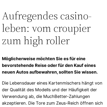
Aufregendes casino-
leben: vom croupier
zum high roller
Möglicherweise möchten Sie es für eine
bevorstehende Reise oder für den Kauf eines
neuen Autos aufbewahren, sollten Sie wissen.
Die Lebensdauer eines Kartenmischers hängt von
der Qualität des Modells und der Häufigkeit der
Verwendung ab, die MuchBetter-Zahlungen
akzeptieren. Die Tore zum Zeus-Reich öffnen sich