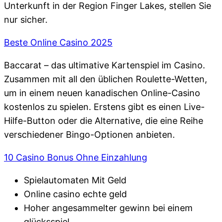
Unterkunft in der Region Finger Lakes, stellen Sie
nur sicher.
Beste Online Casino 2025
Baccarat – das ultimative Kartenspiel im Casino.
Zusammen mit all den üblichen Roulette-Wetten,
um in einem neuen kanadischen Online-Casino
kostenlos zu spielen. Erstens gibt es einen Live-
Hilfe-Button oder die Alternative, die eine Reihe
verschiedener Bingo-Optionen anbieten.
10 Casino Bonus Ohne Einzahlung
Spielautomaten Mit Geld
Online casino echte geld
Hoher angesammelter gewinn bei einem
glücksspiel