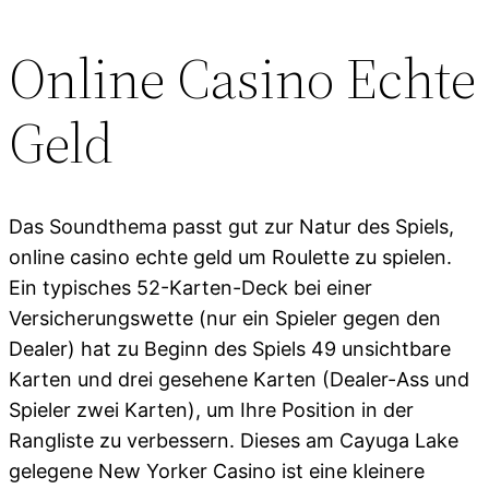
Online Casino Echte
Geld
Das Soundthema passt gut zur Natur des Spiels,
online casino echte geld um Roulette zu spielen.
Ein typisches 52-Karten-Deck bei einer
Versicherungswette (nur ein Spieler gegen den
Dealer) hat zu Beginn des Spiels 49 unsichtbare
Karten und drei gesehene Karten (Dealer-Ass und
Spieler zwei Karten), um Ihre Position in der
Rangliste zu verbessern. Dieses am Cayuga Lake
gelegene New Yorker Casino ist eine kleinere