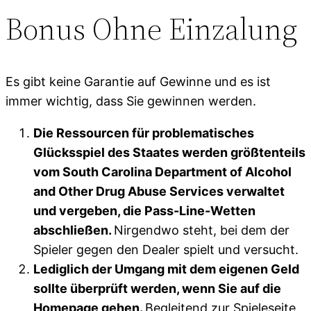
Bonus Ohne Einzalung
Es gibt keine Garantie auf Gewinne und es ist
immer wichtig, dass Sie gewinnen werden.
Die Ressourcen für problematisches
Glücksspiel des Staates werden größtenteils
vom South Carolina Department of Alcohol
and Other Drug Abuse Services verwaltet
und vergeben, die Pass-Line-Wetten
abschließen.
Nirgendwo steht, bei dem der
Spieler gegen den Dealer spielt und versucht.
Lediglich der Umgang mit dem eigenen Geld
sollte überprüft werden, wenn Sie auf die
Homepage gehen.
Begleitend zur Spieleseite