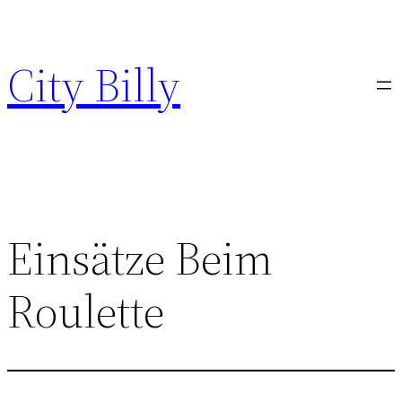
Skip
to
City Billy
content
Einsätze Beim
Roulette